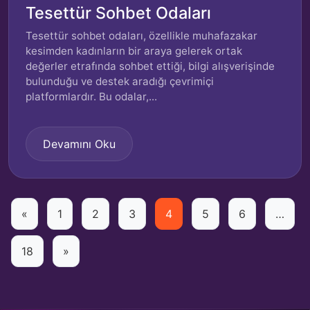
Tesettür Sohbet Odaları
Tesettür sohbet odaları, özellikle muhafazakar
kesimden kadınların bir araya gelerek ortak
değerler etrafında sohbet ettiği, bilgi alışverişinde
bulunduğu ve destek aradığı çevrimiçi
platformlardır. Bu odalar,...
Devamını Oku
Yazı
«
1
2
3
4
5
6
…
sayfalaması
18
»