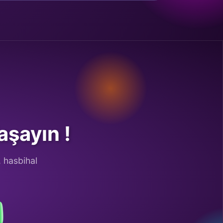
şayın !
, hasbihal