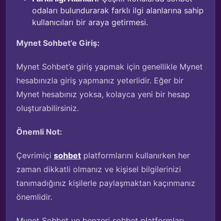
odaları bulundurarak farklı ilgi alanlarına sahip
kullanıcıları bir araya getirmesi.
Mynet Sohbet’e Giriş:
Mynet Sohbet’e giriş yapmak için genellikle Mynet
hesabınızla giriş yapmanız yeterlidir. Eğer bir
Mynet hesabınız yoksa, kolayca yeni bir hesap
oluşturabilirsiniz.
Önemli Not:
Çevrimiçi
sohbet
platformlarını kullanırken her
zaman dikkatli olmanız ve kişisel bilgilerinizi
tanımadığınız kişilerle paylaşmaktan kaçınmanız
önemlidir.
Mynet Sohbet ve benzeri sohbet platformları,