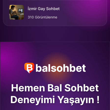
İzmir Gay Sohbet
310 Görüntülenme
Hemen Bal Sohbet
Deneyimi Yaşayın !