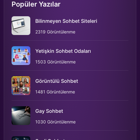
Popüler Yazılar
Bilinmeyen Sohbet Siteleri
2319 Görüntülenme
Yetişkin Sohbet Odaları
1503 Görüntülenme
Görüntülü Sohbet
1481 Görüntülenme
Gay Sohbet
1030 Görüntülenme