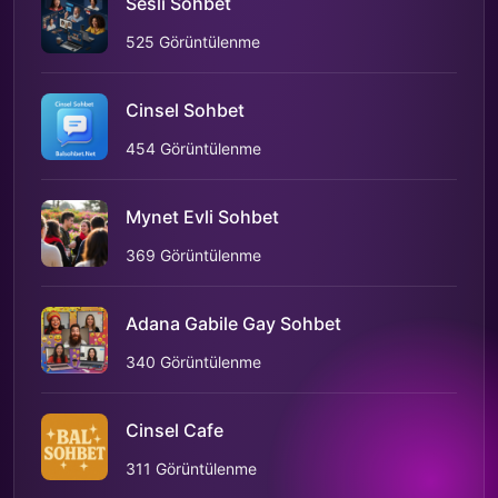
Sesli Sohbet
525 Görüntülenme
Cinsel Sohbet
454 Görüntülenme
Mynet Evli Sohbet
369 Görüntülenme
Adana Gabile Gay Sohbet
340 Görüntülenme
Cinsel Cafe
311 Görüntülenme