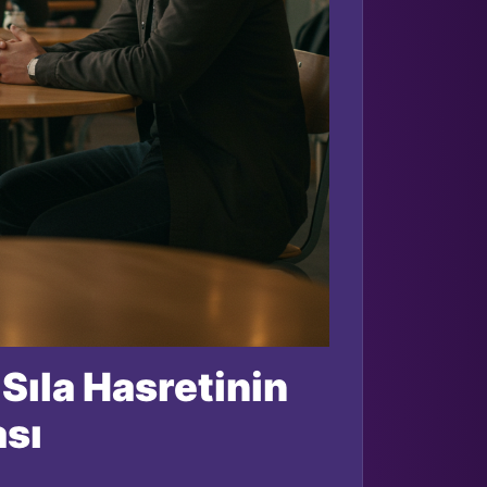
Sıla Hasretinin
sı