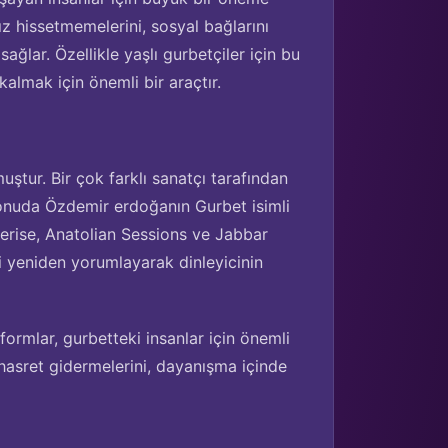
nız hissetmemelerini, sosyal bağlarını
sağlar. Özellikle yaşlı gurbetçiler için bu
kalmak için önemli bir araçtır.
ştur. Bir çok farklı sanatçı tarafından
 konuda Özdemir erdoğanın Gurbet isimli
eperise, Anatolian Sessions ve Jabbar
i yeniden yorumlayarak dinleyicinin
ormlar, gurbetteki insanlar için önemli
 hasret gidermelerini, dayanışma içinde