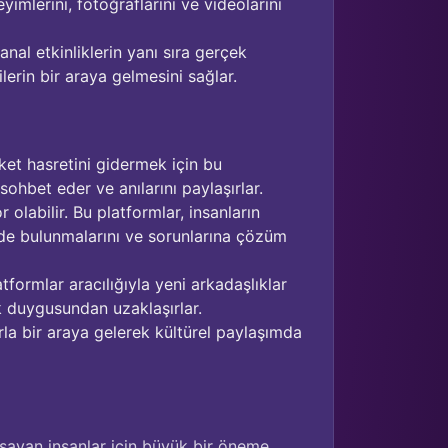
eyimlerini, fotoğraflarını ve videolarını
anal etkinliklerin yanı sıra gerçek
erin bir araya gelmesini sağlar.
et hasretini gidermek için bu
sohbet eder ve anılarını paylaşırlar.
labilir. Bu platformlar, insanların
şinde bulunmalarını ve sorunlarına çözüm
tformlar aracılığıyla yeni arkadaşlıklar
lık duygusundan uzaklaşırlar.
rla bir araya gelerek kültürel paylaşımda
şayan insanlar için büyük bir öneme