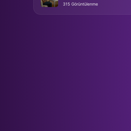
315 Görüntülenme