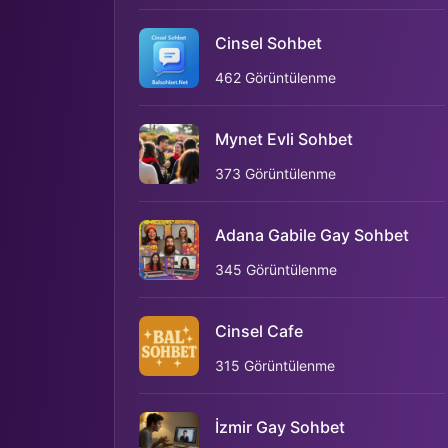
Cinsel Sohbet
462 Görüntülenme
Mynet Evli Sohbet
373 Görüntülenme
Adana Gabile Gay Sohbet
345 Görüntülenme
Cinsel Cafe
315 Görüntülenme
İzmir Gay Sohbet